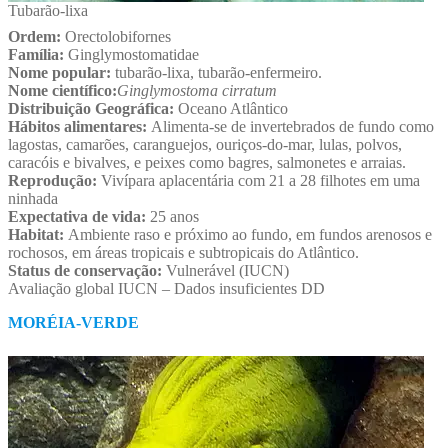
Tubarão-lixa
Ordem:
Orectolobifornes
Família:
Ginglymostomatidae
Nome popular:
tubarão-lixa, tubarão-enfermeiro.
Nome científico:
Ginglymostoma cirratum
Distribuição Geográfica:
Oceano Atlântico
Hábitos alimentares:
Alimenta-se de invertebrados de fundo como
lagostas, camarões, caranguejos, ouriços-do-mar, lulas, polvos,
caracóis e bivalves, e peixes como bagres, salmonetes e arraias.
Reprodução:
Vivípara aplacentária com 21 a 28 filhotes em uma
ninhada
Expectativa de vida:
25 anos
Habitat:
Ambiente raso e próximo ao fundo, em fundos arenosos e
rochosos, em áreas tropicais e subtropicais do Atlântico.
Status de conservação:
Vulnerável (IUCN)
Avaliação global IUCN – Dados insuficientes DD
MORÉIA-VERDE