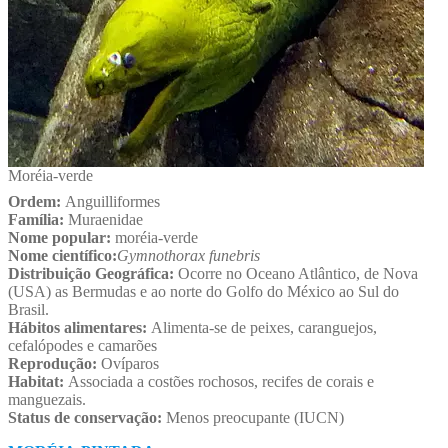
Moréia-verde
Ordem:
Anguilliformes
Família:
Muraenidae
Nome popular:
moréia-verde
Nome científico:
Gymnothorax funebris
Distribuição Geográfica:
Ocorre no Oceano Atlântico, de Nova
(USA) as Bermudas e ao norte do Golfo do México ao Sul do
Brasil.
Hábitos alimentares:
Alimenta-se de peixes, caranguejos,
cefalópodes e camarões
Reprodução:
Ovíparos
Habitat:
Associada a costões rochosos, recifes de corais e
manguezais.
Status de conservação:
Menos preocupante (IUCN)