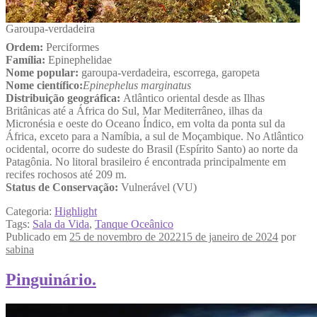
Garoupa-verdadeira
Ordem:
Perciformes
Família:
Epinephelidae
Nome popular:
garoupa-verdadeira, escorrega, garopeta
Nome científico:
Epinephelus marginatus
Distribuição geográfica:
Atlântico oriental desde as Ilhas
Britânicas até a África do Sul, Mar Mediterrâneo, ilhas da
Micronésia e oeste do Oceano Índico, em volta da ponta sul da
África, exceto para a Namíbia, a sul de Moçambique. No Atlântico
ocidental, ocorre do sudeste do Brasil (Espírito Santo) ao norte da
Patagônia. No litoral brasileiro é encontrada principalmente em
recifes rochosos até 209 m.
Status de Conservação:
Vulnerável (VU)
Categoria:
Highlight
Tags:
Sala da Vida
,
Tanque Oceânico
Publicado em
25 de novembro de 2022
15 de janeiro de 2024
por
sabina
Pinguinário.