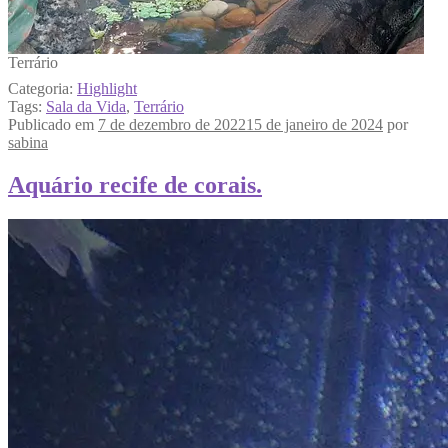
Terrário
Categoria:
Highlight
Tags:
Sala da Vida
,
Terrário
Publicado em
7 de dezembro de 2022
15 de janeiro de 2024
por
sabina
Aquário recife de corais.