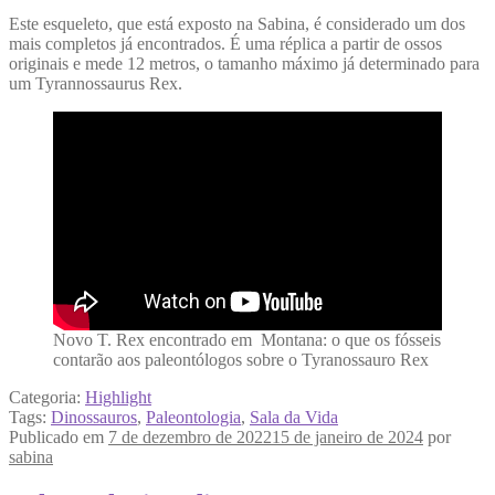
Este esqueleto, que está exposto na Sabina, é considerado um dos
mais completos já encontrados. É uma réplica a partir de ossos
originais e mede 12 metros, o tamanho máximo já determinado para
um Tyrannossaurus Rex.
Novo T. Rex encontrado em Montana: o que os fósseis
contarão aos paleontólogos sobre o Tyranossauro Rex
Categoria:
Highlight
Tags:
Dinossauros
,
Paleontologia
,
Sala da Vida
Publicado em
7 de dezembro de 2022
15 de janeiro de 2024
por
sabina