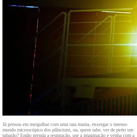
Já pensou em mergulhar com uma raia manta, enxergar o imenso
mundo microscópico dos plânctons, ou, quem sabe, ver de perto um
tubarão? Então prenda a respiração, use a imaginação e venha com a