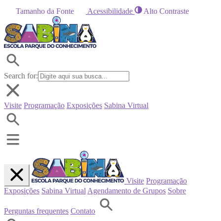
Tamanho da Fonte
Acessibilidade
Alto Contraste
Search for:
Visite
Programação
Exposições
Sabina Virtual
Visite
Programação
Exposições
Sabina Virtual
Agendamento de Grupos
Sobre
Perguntas frequentes
Contato