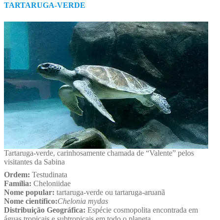
TARTARUGA-VERDE
Tartaruga-verde, carinhosamente chamada de “Valente” pelos
visitantes da Sabina
Ordem:
Testudinata
Família:
Cheloniidae
Nome popular:
tartaruga-verde ou tartaruga-aruanã
Nome científico:
Chelonia mydas
Distribuição Geográfica:
Espécie cosmopolita encontrada em
águas tropicais e subtropicais em todo o planeta