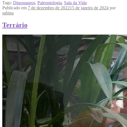
Tags:
Dinossauros
,
Paleontologia
,
Sala da Vida
Publicado em
7 de dezembro de 2022
15 de janeiro de 2024
por
sabina
Terrário